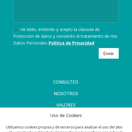
He leído, entiendo y acepto la cláusula de
Protección de datos y consiento el tratamiento de mis
Datos Personales
Política de Privacidad
Enviar
CONSULTED
NOSOTROS
VALORES
Uso de Cookies
COOPERACIÓN Y ALIANZAS
Utilizamos cookies propias y de terceros para analizar el uso del sitio
NOTICIAS