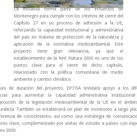
La iniciativa forma parte de los esfuerzos de
Montenegro para cumplir con los criterios de cierre del
Capítulo 27 en su proceso de adhesión a la UE,
reforzando la capacidad institucional y administrativa
del país en materia de protección de la naturaleza y
aplicación de la normativa medioambiental. Este
proyecto tiene gran relevancia, ya que el
establecimiento de la Red Natura 2000 es uno de los
puntos clave para el cierre de dicho capítulo,
relacionado con la política comunitaria de medio
ambiente y cambio climático.
es de duración del proyecto, EPTISA brindará apoyo a los dif
cias para aumentar la capacidad administrativa instituciona
jecución de la legislación medioambiental de la UE en el ámbit
turaleza. También se establecerá un plan de monitoreo a largo pla
sferencia de conocimiento, así como una estrategia de comunicaci
ctores clave, complementado por visitas de estudio a países con exp
ura 2000.