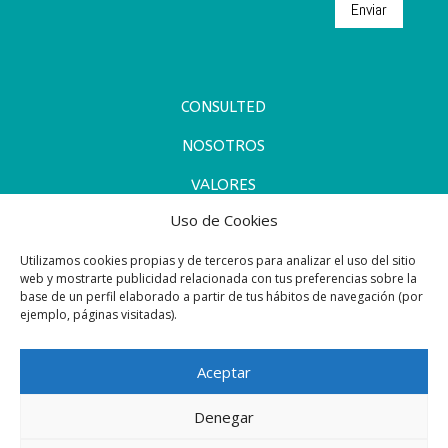
Enviar
CONSULTED
NOSOTROS
VALORES
Uso de Cookies
COOPERACIÓN Y ALIANZAS
Utilizamos cookies propias y de terceros para analizar el uso del sitio
NOTICIAS
web y mostrarte publicidad relacionada con tus preferencias sobre la
base de un perfil elaborado a partir de tus hábitos de navegación (por
CONTACTO
ejemplo, páginas visitadas).
Aceptar
Consulted | Todos los derechos reservados |
Denegar
Desarrollado por © GCS |
Política de Cookies
|
Política de Privacidad | Aviso Legal