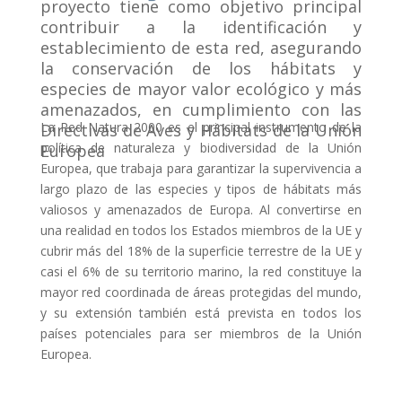
proyecto tiene como objetivo principal
contribuir a la identificación y
establecimiento de esta red, asegurando
la conservación de los hábitats y
especies de mayor valor ecológico y más
amenazados, en cumplimiento con las
La Red Natura 2000 es el principal instrumento de la
Directivas de Aves y Hábitats de la Unión
política de naturaleza y biodiversidad de la Unión
Europea
Europea, que trabaja para garantizar la supervivencia a
largo plazo de las especies y tipos de hábitats más
valiosos y amenazados de Europa. Al convertirse en
una realidad en todos los Estados miembros de la UE y
cubrir más del 18% de la superficie terrestre de la UE y
casi el 6% de su territorio marino, la red constituye la
mayor red coordinada de áreas protegidas del mundo,
y su extensión también está prevista en todos los
países potenciales para ser miembros de la Unión
Europea.